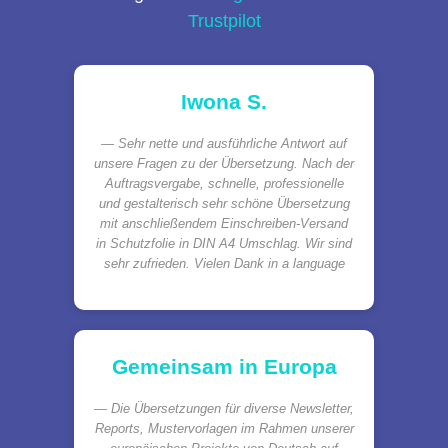
Trustpilot
Iwona S.
Sehr nette und ausführliche Antwort auf
unsere Fragen zu der Übersetzung. Nach der
Auftragsvergabe, schnelle, professionelle
und gestalterisch sehr schöne Übersetzung
mit anschließendem Einschreiben-Versand
in Schutzfolie in DIN A4 Umschlag. Wir sind
sehr zufrieden. Vielen Dank in a language
Gemeinsam in Europa
Die Übersetzungen für diverse Newsletter,
Reports, Mustervorlagen im Rahmen unserer