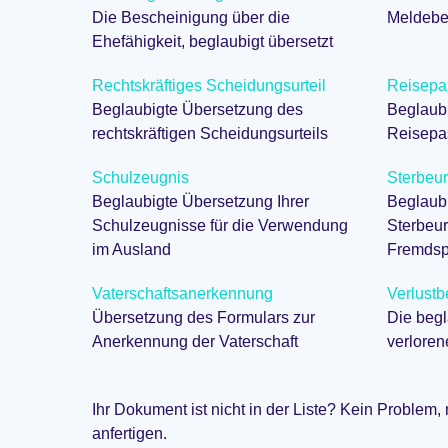
Die Bescheinigung über die
Meldebe
Ehefähigkeit, beglaubigt übersetzt
Rechtskräftiges Scheidungsurteil
Reisepa
Beglaubigte Übersetzung des
Beglaub
rechtskräftigen Scheidungsurteils
Reisepa
Schulzeugnis
Sterbeu
Beglaubigte Übersetzung Ihrer
Beglaubi
Schulzeugnisse für die Verwendung
Sterbeur
im Ausland
Fremdsp
Vaterschaftsanerkennung
Verlustb
Übersetzung des Formulars zur
Die begl
Anerkennung der Vaterschaft
verlore
Ihr Dokument ist nicht in der Liste? Kein Problem,
anfertigen.