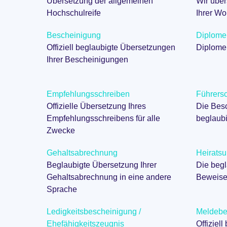
Übersetzung der allgemeinen
Wir über
Hochschulreife
Ihrer W
Bescheinigung
Diplome
Offiziell beglaubigte Übersetzungen
Diplome 
Ihrer Bescheinigungen
Empfehlungsschreiben
Führers
Offizielle Übersetzung Ihres
Die Besc
Empfehlungsschreibens für alle
beglaubi
Zwecke
Gehaltsabrechnung
Heirats
Beglaubigte Übersetzung Ihrer
Die beg
Gehaltsabrechnung in eine andere
Beweise
Sprache
Ledigkeitsbescheinigung /
Meldebe
Ehefähigkeitszeugnis
Offiziel