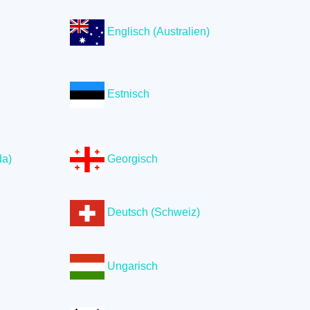
Englisch (Australien)
Estnisch
da)
Georgisch
Deutsch (Schweiz)
Ungarisch