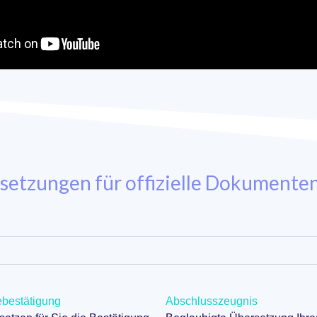
rsetzungen für offizielle Dokumente
bestätigung
Abschlusszeugnis