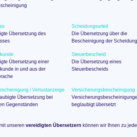
scheinigung
ss
Scheidungsurteil
igte Übersetzung des
Die Übersetzung über die
sses
Bescheinigung der Scheidun
rkunde
Steuerbescheid
gte Übersetzung einer
Die Übersetzung eines
kunde in und aus der
Steuerbescheids
rache
escheinigung / Verlustanzeige
Versicherungsbescheinigung
aubigte Übersetzung bei
Versicherungsbescheinigung
nen Gegenständen
beglaubigt übersetzt
 mit unseren
vereidigten Übersetzern
können wir Ihnen zu jed