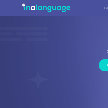
F
D
B