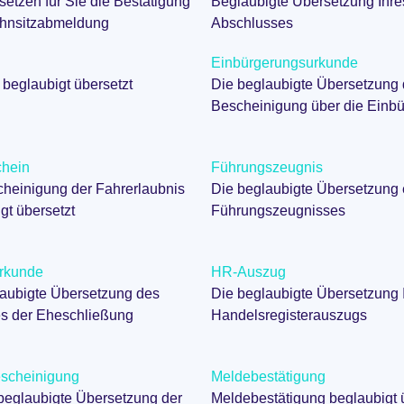
setzen für Sie die Bestätigung
Beglaubigte Übersetzung Ihre
ohnsitzabmeldung
Abschlusses
Einbürgerungsurkunde
beglaubigt übersetzt
Die beglaubigte Übersetzung 
Bescheinigung über die Einb
chein
Führungszeugnis
heinigung der Fahrerlaubnis
Die beglaubigte Übersetzung 
gt übersetzt
Führungszeugnisses
urkunde
HR-Auszug
laubigte Übersetzung des
Die beglaubigte Übersetzung 
s der Eheschließung
Handelsregisterauszugs
scheinigung
Meldebestätigung
l beglaubigte Übersetzung der
Meldebestätigung beglaubigt 