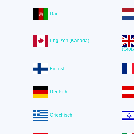
Dari
Englisch (Kanada)
(Groß
Finnish
Deutsch
Griechisch