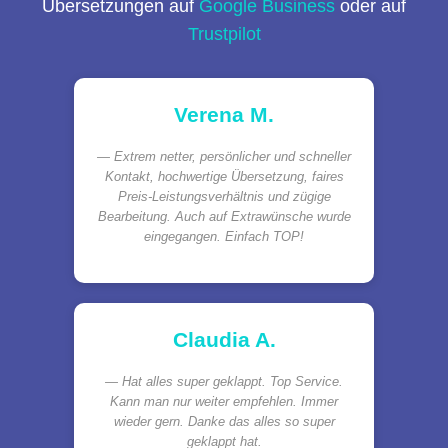
Übersetzungen auf
Google Business
oder auf
Trustpilot
Verena M.
Extrem netter, persönlicher und schneller
Kontakt, hochwertige Übersetzung, faires
Preis-Leistungsverhältnis und zügige
Bearbeitung. Auch auf Extrawünsche wurde
eingegangen. Einfach TOP!
Claudia A.
Hat alles super geklappt. Top Service.
Kann man nur weiter empfehlen. Immer
wieder gern. Danke das alles so super
geklappt hat.