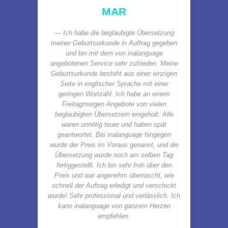
MAR
Ich habe die beglaubigte Übersetzung
meiner Geburtsurkunde in Auftrag gegeben
und bin mit dem von inalanguage
angebotenen Service sehr zufrieden. Meine
Geburtsurkunde besteht aus einer einzigen
Seite in englischer Sprache mit einer
geringen Wortzahl. Ich habe an einem
Freitagmorgen Angebote von vielen
beglaubigten Übersetzern eingeholt. Alle
waren unnötig teuer und haben spät
geantwortet. Bei inalanguage hingegen
wurde der Preis im Voraus genannt, und die
Übersetzung wurde noch am selben Tag
fertiggestellt. Ich bin sehr froh über den
Preis und war angenehm überrascht, wie
schnell der Auftrag erledigt und verschickt
wurde! Sehr professional und verlässlich. Ich
kann inalanguage von ganzem Herzen
empfehlen.