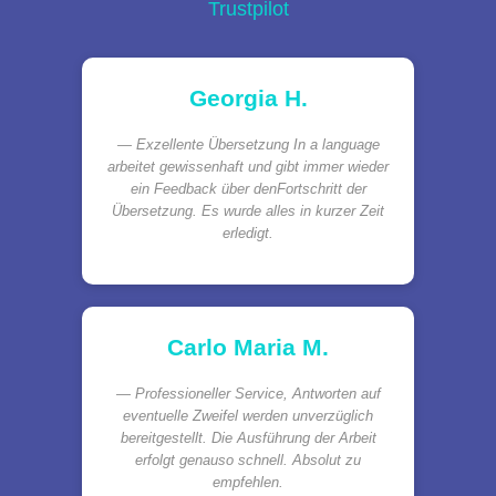
Trustpilot
Georgia H.
Exzellente Übersetzung In a language
arbeitet gewissenhaft und gibt immer wieder
ein Feedback über denFortschritt der
Übersetzung. Es wurde alles in kurzer Zeit
erledigt.
Carlo Maria M.
Professioneller Service, Antworten auf
eventuelle Zweifel werden unverzüglich
bereitgestellt. Die Ausführung der Arbeit
erfolgt genauso schnell. Absolut zu
empfehlen.