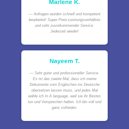
Marlene K.
Anfragen wurden schnell und kompetent
bearbeitet! Super Preis-Leistungsverhältnis
und sehr zuvorkommender Service.
Jederzeit wieder!
Nayeem T.
Sehr guter und professioneller Service.
Es ist das zweite Mal, dass ich meine
Dokumente vom Englischen ins Deutsche
übersetzen lassen muss, und jedes Mal
wähle ich In A language, weil sie ihr Bestes
tun und Versprechen halten. Ich bin voll und
ganz zufrieden.