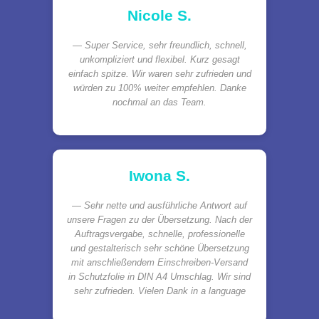
Nicole S.
Super Service, sehr freundlich, schnell,
unkompliziert und flexibel. Kurz gesagt
einfach spitze. Wir waren sehr zufrieden und
würden zu 100% weiter empfehlen. Danke
nochmal an das Team.
Iwona S.
Sehr nette und ausführliche Antwort auf
unsere Fragen zu der Übersetzung. Nach der
Auftragsvergabe, schnelle, professionelle
und gestalterisch sehr schöne Übersetzung
mit anschließendem Einschreiben-Versand
in Schutzfolie in DIN A4 Umschlag. Wir sind
sehr zufrieden. Vielen Dank in a language