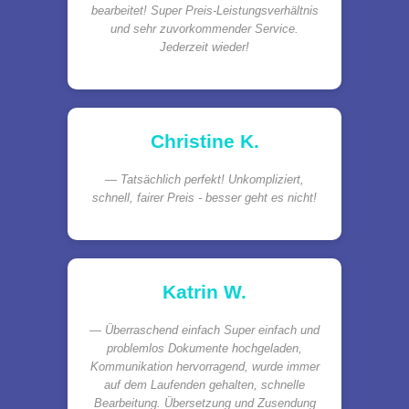
bearbeitet! Super Preis-Leistungsverhältnis
und sehr zuvorkommender Service.
Jederzeit wieder!
Christine K.
Tatsächlich perfekt! Unkompliziert,
schnell, fairer Preis - besser geht es nicht!
Katrin W.
Überraschend einfach Super einfach und
problemlos Dokumente hochgeladen,
Kommunikation hervorragend, wurde immer
auf dem Laufenden gehalten, schnelle
Bearbeitung. Übersetzung und Zusendung