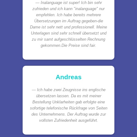
Inalanguage ist super! Ich bin sehr
zufrieden und ich kann "inalanguage" nur
empfehlen. Ich habe bereits mehrere
Übersetzungen im Auftrag gegeben-die
Dame ist sehr nett und professionell. Meine
Unterlagen sind sehr schnell übersetzt und
zu mir samt aufgeschlüsselten Rechnung
gekommen.Die Preise sind fair.
Andreas
Ich habe zwei Zeugnisse ins englische
übersetzen lassen. Da es mit meiner
Bestellung Unklarheiten gab erfolgte eine
sofortige telefonische Rückfrage von Seiten
des Unternehmens. Der Auftrag wurde zur
vollsten Zufriedenheit ausgeführt.