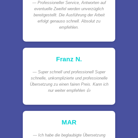
Professioneller Service, Antworten auf
eventuelle Zweifel werden unverzüglich
bereitgestellt. Die Ausführung der Arbeit
erfolgt genauso schnell. Absolut zu
empfehlen.
Franz N.
Super schnell und professionell Super
schnelle, unkomplizierte und professionelle
Übersetzung zu einen fairen Preis. Kann ich
nur weiter empfehlen 👍
MAR
Ich habe die beglaubigte Übersetzung