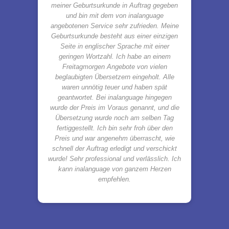
meiner Geburtsurkunde in Auftrag gegeben
und bin mit dem von inalanguage
angebotenen Service sehr zufrieden. Meine
Geburtsurkunde besteht aus einer einzigen
Seite in englischer Sprache mit einer
geringen Wortzahl. Ich habe an einem
Freitagmorgen Angebote von vielen
beglaubigten Übersetzern eingeholt. Alle
waren unnötig teuer und haben spät
geantwortet. Bei inalanguage hingegen
wurde der Preis im Voraus genannt, und die
Übersetzung wurde noch am selben Tag
fertiggestellt. Ich bin sehr froh über den
Preis und war angenehm überrascht, wie
schnell der Auftrag erledigt und verschickt
wurde! Sehr professional und verlässlich. Ich
kann inalanguage von ganzem Herzen
empfehlen.