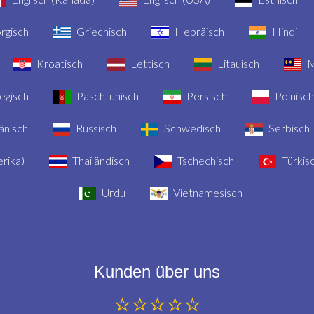
rgisch
Griechisch
Hebräisch
Hindi
Kroatisch
Lettisch
Litauisch
M
gisch
Paschtunisch
Persisch
Polnisch
nisch
Russisch
Schwedisch
Serbisch
rika)
Thailändisch
Tschechisch
Türkis
Urdu
Vietnamesisch
Kunden über uns
⭐⭐⭐⭐⭐