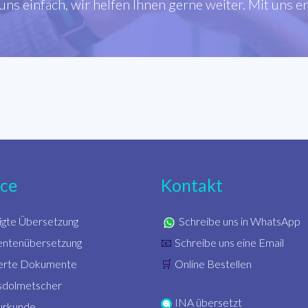
ns einfach, wir helfen Ihnen gerne weiter. Mit uns e
ice
Kontakt
igte Übersetzung
Schreibe uns in WhatsApp
ntenübersetzung
Schreibe uns eine Email
📧
zierte Dokumente
Online Bestellen
🛒
sdolmetscher
INA übersetzt
urkunde