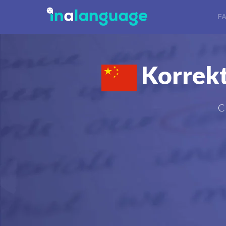
F
Korrektu
C