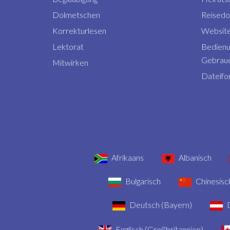
Dolmetschen
Reised
Korrekturlesen
Website
Lektorat
Bedienu
Gebrauc
Mitwirken
Dateifo
Afrikaans
Albanisch
Bulgarisch
Chinesisch
Deutsch (Bayern)
D
Englisch (Großbritannien)