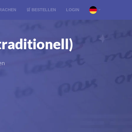
RACHEN
🛒 BESTELLEN
LOGIN
raditionell)
en