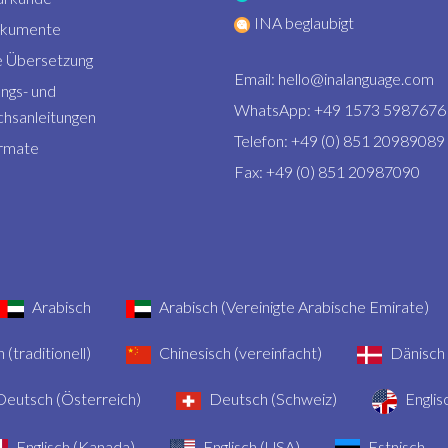
INA beglaubigt
okumente
 Übersetzung
Email:
hello@inalanguage.com
ngs- und
WhatsApp: +49 1573 5987676
hsanleitungen
Telefon: +49 (0) 851 20989089
rmate
Fax: +49 (0) 851 20987090
Arabisch
Arabisch (Vereinigte Arabische Emirate)
 (traditionell)
Chinesisch (vereinfacht)
Dänisch
eutsch (Österreich)
Deutsch (Schweiz)
Englis
Englisch (Kanada)
Englisch (USA)
Estnisch