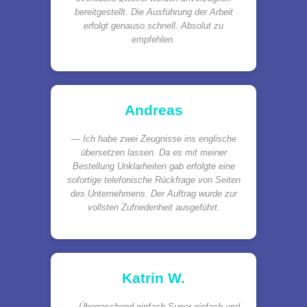
bereitgestellt. Die Ausführung der Arbeit
erfolgt genauso schnell. Absolut zu
empfehlen.
Andreas
Ich habe zwei Zeugnisse ins englische
übersetzen lassen. Da es mit meiner
Bestellung Unklarheiten gab erfolgte eine
sofortige telefonische Rückfrage von Seiten
des Unternehmens. Der Auftrag wurde zur
vollsten Zufriedenheit ausgeführt.
Katrin W.
Überraschend einfach Super einfach und