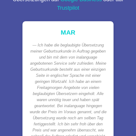
Trustpilot
MAR
Ich habe die beglaubigte Übersetzung
meiner Geburtsurkunde in Auftrag gegeben
und bin mit dem von inalanguage
angebotenen Service sehr zufrieden. Meine
Geburtsurkunde besteht aus einer einzigen
Seite in englischer Sprache mit einer
geringen Wortzahl. Ich habe an einem
Freitagmorgen Angebote von vielen
beglaubigten Übersetzern eingeholt. Alle
waren unnötig teuer und haben spät
geantwortet. Bei inalanguage hingegen
wurde der Preis im Voraus genannt, und die
Übersetzung wurde noch am selben Tag
fertiggestellt. Ich bin sehr froh über den
Preis und war angenehm überrascht, wie