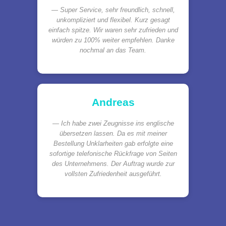
Super Service, sehr freundlich, schnell,
unkompliziert und flexibel. Kurz gesagt
einfach spitze. Wir waren sehr zufrieden und
würden zu 100% weiter empfehlen. Danke
nochmal an das Team.
Andreas
Ich habe zwei Zeugnisse ins englische
übersetzen lassen. Da es mit meiner
Bestellung Unklarheiten gab erfolgte eine
sofortige telefonische Rückfrage von Seiten
des Unternehmens. Der Auftrag wurde zur
vollsten Zufriedenheit ausgeführt.