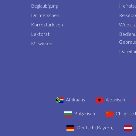
Beglaubigung
Heirats
Dolmetschen
Reised
Korrekturlesen
Website
Lektorat
Bedienu
Gebrauc
Mitwirken
Dateifo
Afrikaans
Albanisch
Bulgarisch
Chinesisch
Deutsch (Bayern)
D