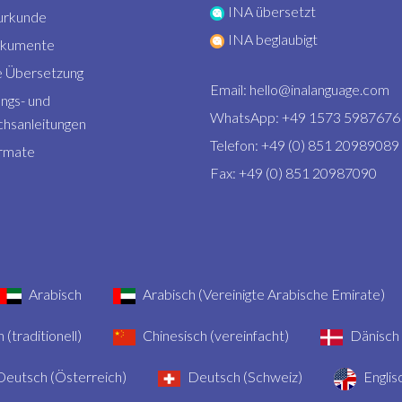
INA übersetzt
urkunde
INA beglaubigt
okumente
 Übersetzung
Email:
hello@inalanguage.com
ngs- und
WhatsApp: +49 1573 5987676
hsanleitungen
Telefon: +49 (0) 851 20989089
rmate
Fax: +49 (0) 851 20987090
Arabisch
Arabisch (Vereinigte Arabische Emirate)
 (traditionell)
Chinesisch (vereinfacht)
Dänisch
eutsch (Österreich)
Deutsch (Schweiz)
Englis