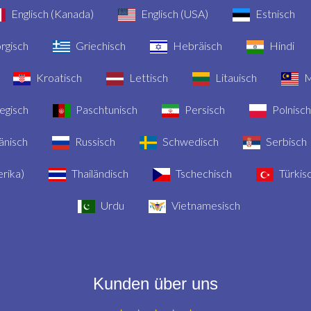
Englisch (Kanada)
Englisch (USA)
Estnisch
rgisch
Griechisch
Hebräisch
Hindi
Kroatisch
Lettisch
Litauisch
M
gisch
Paschtunisch
Persisch
Polnisch
nisch
Russisch
Schwedisch
Serbisch
rika)
Thailändisch
Tschechisch
Türkis
Urdu
Vietnamesisch
Kunden über uns