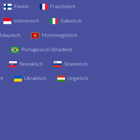
Finnish
Französisch
Indonesisch
Italienisch
alaysisch
Montenegrinisch
Portugiesisch (Brasilien)
Slowakisch
Slowenisch
ch
Ukrainisch
Ungarisch