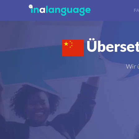
F
Überset
Wir 