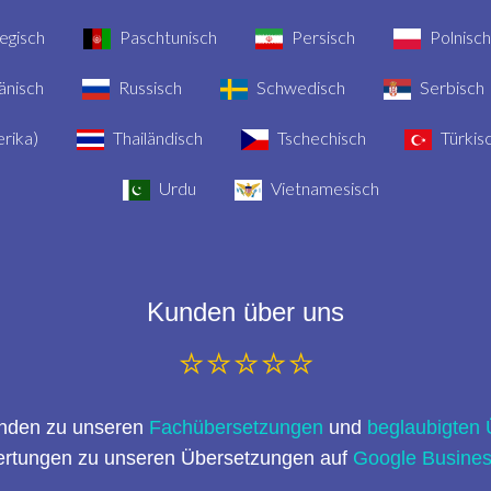
gisch
Paschtunisch
Persisch
Polnisch
nisch
Russisch
Schwedisch
Serbisch
rika)
Thailändisch
Tschechisch
Türkis
Urdu
Vietnamesisch
Kunden über uns
⭐⭐⭐⭐⭐
nden zu unseren
Fachübersetzungen
und
beglaubigten
ertungen zu unseren Übersetzungen auf
Google Busine