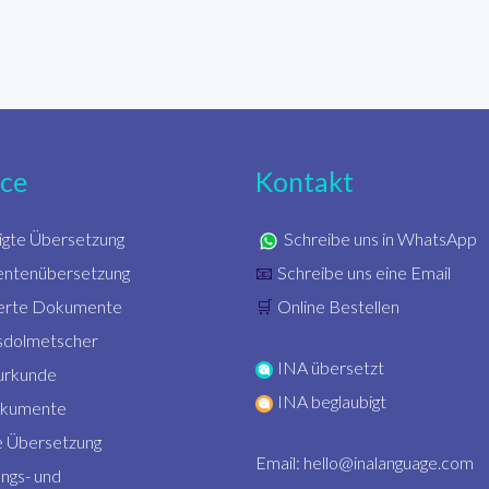
ice
Kontakt
igte Übersetzung
Schreibe uns in WhatsApp
ntenübersetzung
Schreibe uns eine Email
📧
zierte Dokumente
Online Bestellen
🛒
sdolmetscher
INA übersetzt
urkunde
INA beglaubigt
okumente
 Übersetzung
Email:
hello@inalanguage.com
ngs- und