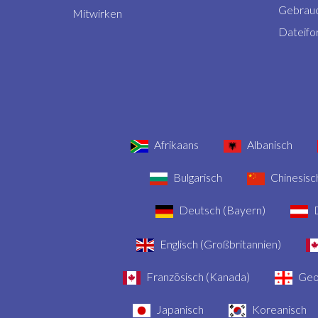
Gebrauc
Mitwirken
Dateifo
Afrikaans
Albanisch
Bulgarisch
Chinesisch
Deutsch (Bayern)
D
Englisch (Großbritannien)
Französisch (Kanada)
Geo
Japanisch
Koreanisch