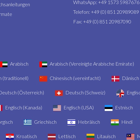
WhatsApp: +49 1573 5987676
hsanleitungen
Telefon: +49 (0) 851 20989089
rmate
Fax: +49 (0) 851 20987090
Arabisch
Arabisch (Vereinigte Arabische Emirate)
 (traditionell)
Chinesisch (vereinfacht)
Dänisch
eutsch (Österreich)
Deutsch (Schweiz)
Englis
Englisch (Kanada)
Englisch (USA)
Estnisch
rgisch
Griechisch
Hebräisch
Hindi
Kroatisch
Lettisch
Litauisch
M