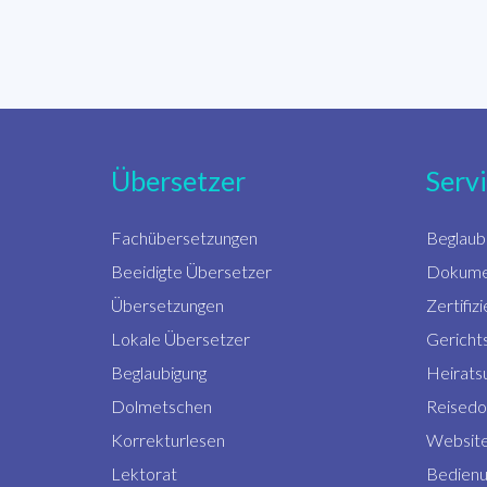
Übersetzer
Serv
Fachübersetzungen
Beglaub
Beeidigte Übersetzer
Dokume
Übersetzungen
Zertifi
Lokale Übersetzer
Gericht
Beglaubigung
Heirats
Dolmetschen
Reised
Korrekturlesen
Website
Lektorat
Bedienu