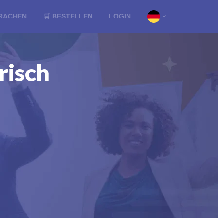
RACHEN
🛒 BESTELLEN
LOGIN
risch