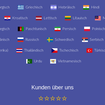
rgisch
Griechisch
Hebräisch
Hindi
Kroatisch
Lettisch
Litauisch
M
gisch
Paschtunisch
Persisch
Polnisch
nisch
Russisch
Schwedisch
Serbisch
rika)
Thailändisch
Tschechisch
Türkis
Urdu
Vietnamesisch
Kunden über uns
⭐⭐⭐⭐⭐