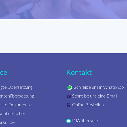
ice
Kontakt
igte Übersetzung
Schreibe uns in WhatsApp
ntenübersetzung
Schreibe uns eine Email
📧
zierte Dokumente
Online Bestellen
🛒
sdolmetscher
INA übersetzt
urkunde