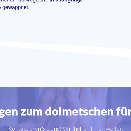
le gewappnet.
agen zum dolmetschen fü
Kontaktieren Sie uns! Wir helfen Ihnen weiter.