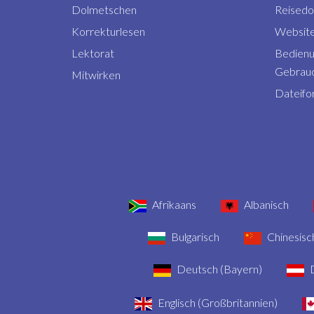
Dolmetschen
Reised
Korrekturlesen
Website
Lektorat
Bedienu
Gebrauc
Mitwirken
Dateifo
Afrikaans
Albanisch
Bulgarisch
Chinesisch
Deutsch (Bayern)
D
Englisch (Großbritannien)