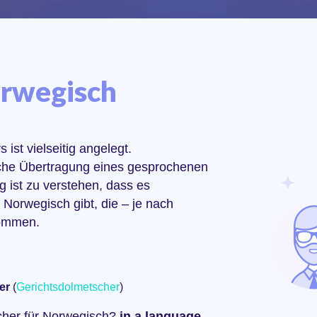
orwegisch
st vielseitig angelegt.
che Übertragung eines gesprochenen
ig ist zu verstehen, dass es
 Norwegisch gibt, die – je nach
kommen.
er
(
Gerichtsdolmetscher
)
cher für Norwegisch?
in a language