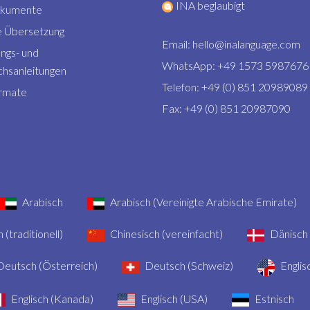
INA beglaubigt
okumente
 Übersetzung
Email:
hello@inalanguage.com
ngs- und
WhatsApp: +49 1573 5987676
hsanleitungen
Telefon: +49 (0) 851 20989089
rmate
Fax: +49 (0) 851 20987090
Arabisch
Arabisch (Vereinigte Arabische Emirate)
 (traditionell)
Chinesisch (vereinfacht)
Dänisch
eutsch (Österreich)
Deutsch (Schweiz)
Englis
Englisch (Kanada)
Englisch (USA)
Estnisch