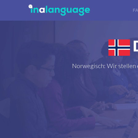
F
D
Norwegisch: Wir stellen