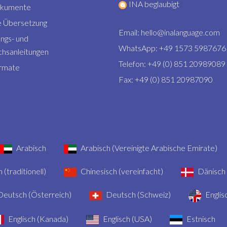
INA beglaubigt
okumente
 Übersetzung
Email:
hello@inalanguage.com
ngs- und
WhatsApp: +49 1573 5987676
hsanleitungen
Telefon: +49 (0) 851 20989089
rmate
Fax: +49 (0) 851 20987090
Arabisch
Arabisch (Vereinigte Arabische Emirate)
 (traditionell)
Chinesisch (vereinfacht)
Dänisch
eutsch (Österreich)
Deutsch (Schweiz)
Englis
Englisch (Kanada)
Englisch (USA)
Estnisch