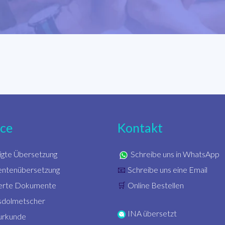
ice
Kontakt
igte Übersetzung
Schreibe uns in WhatsApp
ntenübersetzung
Schreibe uns eine Email
📧
zierte Dokumente
Online Bestellen
🛒
sdolmetscher
INA übersetzt
urkunde