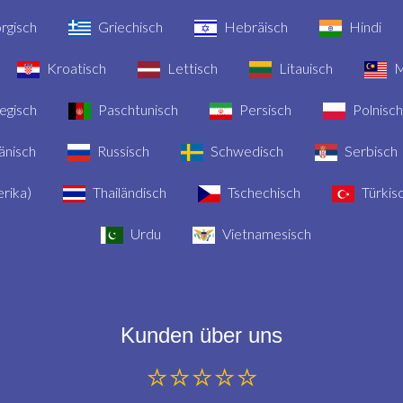
rgisch
Griechisch
Hebräisch
Hindi
Kroatisch
Lettisch
Litauisch
M
gisch
Paschtunisch
Persisch
Polnisch
nisch
Russisch
Schwedisch
Serbisch
rika)
Thailändisch
Tschechisch
Türkis
Urdu
Vietnamesisch
Kunden über uns
⭐⭐⭐⭐⭐