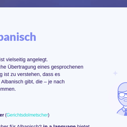
banisch
t vielseitig angelegt.
che Übertragung eines gesprochenen
ig ist zu verstehen, dass es
Albanisch gibt, die – je nach
kommen.
er
(
Gerichtsdolmetscher
)
her für Albanisch?
in a language
bietet