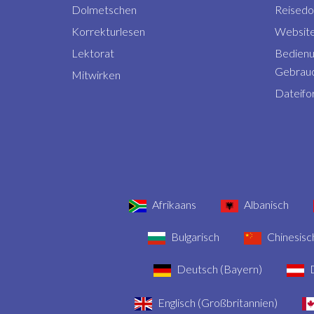
Dolmetschen
Reised
Korrekturlesen
Website
Lektorat
Bedienu
Gebrauc
Mitwirken
Dateifo
Afrikaans
Albanisch
Bulgarisch
Chinesisch
Deutsch (Bayern)
D
Englisch (Großbritannien)